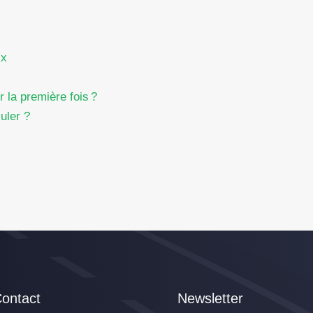
ix
la première fois ?
uler ?
ontact
Newsletter